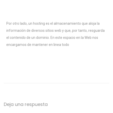
Por otro lado, un hosting es el almacenamiento que aloja la
información de diversos sitios web y que, por tanto, resguarda
el contenido de un dominio. En este espacio en la Web nos
encargamos de mantener en linea todo
S
o
p
o
r
Deja una respuesta
t
e