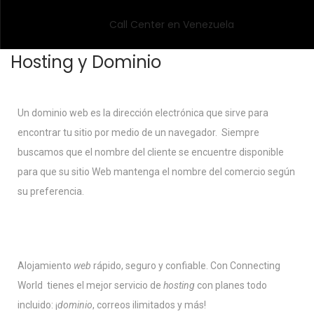
Hosting y Dominio
Un dominio web es la dirección electrónica que sirve para
encontrar tu sitio por medio de un navegador. Siempre
buscamos que el nombre del cliente se encuentre disponible
para que su sitio Web mantenga el nombre del comercio según
su preferencia.
Alojamiento
web
rápido, seguro y confiable. Con Connecting
World tienes el mejor servicio de
hosting
con planes todo
incluido: ¡
dominio
, correos ilimitados y más!