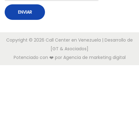
s
p
a
l
Copyright © 2026
Call Center en Venezuela
| Desarrollo de
d
[GT & Asociados]
o
Potenciado con ❤️ por
Agencia de marketing digital
s