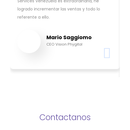
Services Venezuela es extraordinaria, he
q
logrado incrementar las ventas y todo lo
c
referente a ello.
a
p
Mario Saggiomo
CEO Vision Phygital
Contactanos