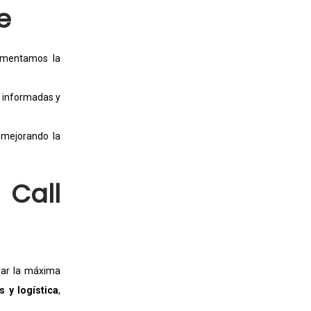
e
aumentamos la
s informadas y
, mejorando la
 Call
rar la máxima
s y logística
,