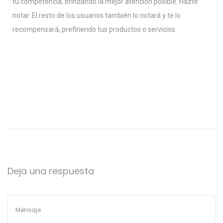
tu competencia, brindando la mejor atención posible. Hazte
notar. El resto de los usuarios también lo notará y te lo
recompensará, prefiriendo tus productos o servicios.
G
e
s
t
i
Deja una respuesta
ó
n
B
a