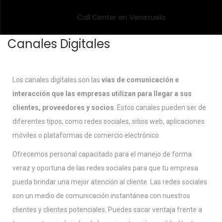
Canales Digitales
Los canales digitales son las
vías de comunicación e
interacción que las empresas utilizan para llegar a sus
clientes, proveedores y socios
. Estos canales pueden ser de
diferentes tipos, como redes sociales, sitios web, aplicaciones
móviles o plataformas de comercio electrónico.
Ofrecemos personal capacitado para el manejo de forma
veraz y oportuna de las redes sociales para que tu empresa
pueda brindar una mejor atención al cliente. Las redes sociales
son un medio de comunicación instantánea con nuestros
clientes y clientes potenciales. Puedes sacar ventaja frente a